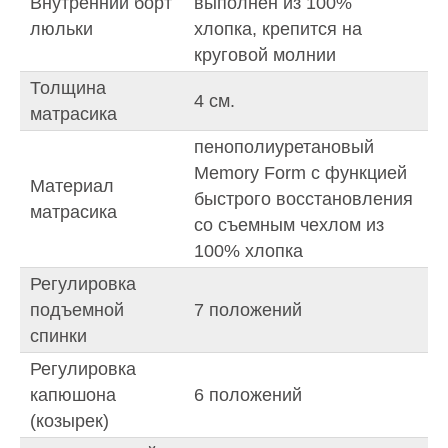
Внутренний борт
выполнен из 100%
люльки
хлопка, крепится на
круговой молнии
Толщина
4 см.
матрасика
пенополиуретановый
Memory Form с функцией
Материал
быстрого восстановления
матрасика
со съемным чехлом из
100% хлопка
Регулировка
подъемной
7 положений
спинки
Регулировка
капюшона
6 положений
(козырек)