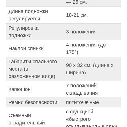
— 25 см.
Длина подножки
18-21 см.
регулируется
Регулировка
3 положения
подножки
4 положения (до
Наклон спинки
175°)
Габариты спального
90 х 32 см. (длина x
места (в
ширина)
разложенном виде)
7 положений
Капюшон
складывания
Ремни безопасности
пятиточечные
с функцией
Съемный
«быстрого
оградительный
откидывания» в одну