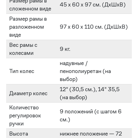
Размер рамы в
45 х 60 х 97 см. (ДxШxВ)
сложенном виде
Размер рамы в
разложенном
97 х 60 х 110 см. (ДxШxВ)
виде
Вес рамы с
9 кг.
колесами
надувные /
Тип колес
пенополиуретан (на
выбор)
12" (30,5 см.), 14" 35,5
Диаметр колес
(на выбор)
Количество
9 положений (с шагом 6
регулировок
см.)
ручки
Высота
нижнее положение — 72